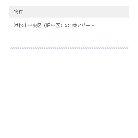
物件
浜松市中央区（旧中区）の1棟アパート
今回ご売却を検討された背景か
らお聞かせいただけますか？